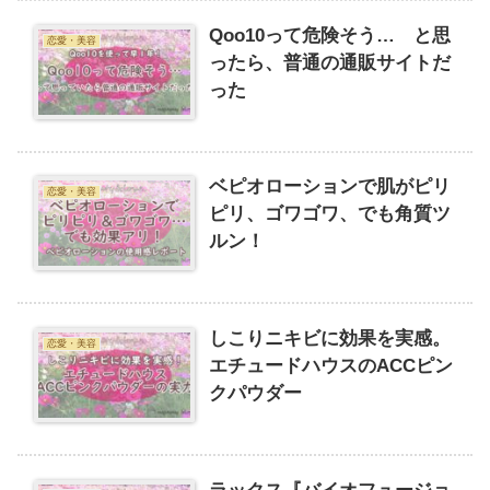
Qoo10って危険そう… と思
恋愛・美容
ったら、普通の通販サイトだ
った
ベピオローションで肌がピリ
恋愛・美容
ピリ、ゴワゴワ、でも角質ツ
ルン！
しこりニキビに効果を実感。
恋愛・美容
エチュードハウスのACCピン
クパウダー