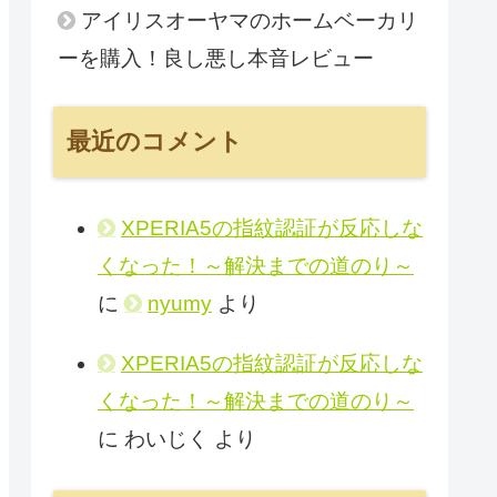
アイリスオーヤマのホームベーカリ
ーを購入！良し悪し本音レビュー
最近のコメント
XPERIA5の指紋認証が反応しな
くなった！～解決までの道のり～
に
nyumy
より
XPERIA5の指紋認証が反応しな
くなった！～解決までの道のり～
に
わいじく
より